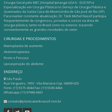
Cirurgia Geral pelo MEC (Hospital Ipiranga UGA II - SUS/SP) e
Especialização em Cirurgia Plástica no Serviço de Cirurgia Plástica e
Queimados da Santa Casa de Misericórdia de São José do Rio (SP).
Para manter constante atualização, Dr. Tárik Michel Nassif participa
frequentemente de congressos, jornadas e cursos na área de
cirurgia plástica, tanto no Brasil como no exterior, trazendo
constantemente as grandes novidades do setor.
CIRURGIAS E PROCEDIMENTOS
Mamoplastia de aumento
Abdominoplastia
Rosto e Pescoço
Lipoaspiração do abdome
ENDEREÇO
São Paulo
Rua Vergueiro, 1950 - Vila Mariana Cep: 04009-020
Fone: (11) 5575-4044 Fax: (11) 5549-4464
Whatsapp (11) 97496-6661
contato@plasticatariknassif.com.br