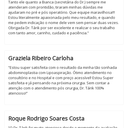
Tanto ele quanto a Bianca (secretária do Dr.) sempre me
atenderam com prontidão, tiraram minhas dúvidas me
ajudaram no pré e pós operatório. Que equipe maravilhosa!!!
Estou literalmente apaixonada pelo meu resultado, e quando
me pedem indicação o nome dele vem sem pensar duas vezes.
Obrigada Dr. Tárik por ser excelente e realizar o seu trabalho
com tanto amor, carinho, cuidado e paciência.”
Graziela Ribeiro Carloha
“Estou super satisfeita com o resultado da minha tão sonhada
abdominoplastia com Lipoaspiração. Ótimo atendimento no
consultório e no Hospital e com preço acessível! Estou Super
satisfeita e já pensando na próxima cirurgia. Sem contar a
atenção com o atendimento pós cirurgia, Dr. Tárik 100%
atencioso!”
Roque Rodrigo Soares Costa
“O Dr. Tárik foi muito atencioso desde o momento da avaliação