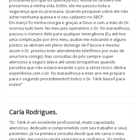
procedimentos que eu queria juntos. Acima do dinheiro ele
preservou a minha vida. Enfim, ele me passou toda a
segurança que eu precisava. Quando pesquisei sobre ele não
achei nenhuma queixa e vi seu cadastro no SBCP.
Em março fiz minha cirurgia e graças a Deus e com a mão do Dr.
ocorreu tudo bem. No meu pós-operatório o Dr. foi maravilhoso,
passou o número dele para qualquer emergência (Eu até tive
uma complicação por erro meu, acabei me esticando e alguns
pontos se abriram em pleno domingo de Páscoa e mesmo
assim o Dr. prestou todo atendimento telefônico por mais de
uma hora comigo). Nas consultas do pós sempre super
atencioso e seguro (dava até umas broquinhas quando
percebia que não estava levando o pós a sério) rsrsrs. Minha
experiência com o Dr. foi maravilhosa e este ano me preparo
para o segundo procedimento!!! Indico o Dr. Tárik Nassif para
todas!”
Carla Rodrigues.
“Dr. Tárik é um excelente profissional, ‬muito capacitado,
atencioso, dedicado‪ e comprometido com seu trabalho e seus
pacientes. Já na primeira consulta decidi que ele seria o meu
cirurgião, me passou muita segurança e confiança. ‬‬‬‬‬‬ Fiz minha