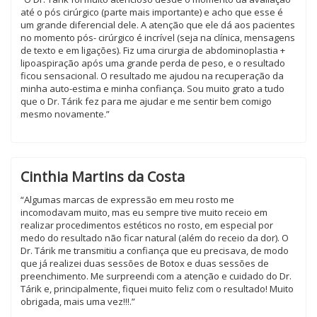
até o pós cirúrgico (parte mais importante) e acho que esse é
um grande diferencial dele. A atenção que ele dá aos pacientes
no momento pós- cirúrgico é incrível (seja na clínica, mensagens
de texto e em ligações). Fiz uma cirurgia de abdominoplastia +
lipoaspiração após uma grande perda de peso, e o resultado
ficou sensacional. O resultado me ajudou na recuperação da
minha auto-estima e minha confiança. Sou muito grato a tudo
que o Dr. Tárik fez para me ajudar e me sentir bem comigo
mesmo novamente.”
Cinthia Martins da Costa
“Algumas marcas de expressão em meu rosto me
incomodavam muito, mas eu sempre tive muito receio em
realizar procedimentos estéticos no rosto, em especial por
medo do resultado não ficar natural (além do receio da dor). O
Dr. Tárik me transmitiu a confiança que eu precisava, de modo
que já realizei duas sessões de Botox e duas sessões de
preenchimento. Me surpreendi com a atenção e cuidado do Dr.
Tárik e, principalmente, fiquei muito feliz com o resultado! Muito
obrigada, mais uma vez!!!.”