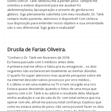
sonho com Dr. Tárik. Motivou-me a perder peso. Sempre me
orientou e esteve disponível para me auxiliar! Fiz
abdominoplastia, lipoaspiração e enxerto de gordura nos
glúteos. Sigo plenamente satisfeita com meu resultado. Dr. Tárik
sempre muito paciente, atencioso e disponível! Com certeza
sua disposição para entender nosso objetivo e sua sinceridade
são o seu diferencial. Sigo grata e realizada!”
Drusila de Farias Oliveira.
“Conheci o Dr. Tárik em fevereiro de 2018.
Eu havia passado com 5 médicos antes dele.
A primeira mal me olhou e falou pra eu emagrecer... os dois
seguintes não esclareceram totalmente as minhas dúvidas.
O quarto foi super atencioso mas quando pesquisei sobre ele
na internet descobri vários processos por erro médico...
E o último vi em uma matéria na TV e nem cirurgião era rsrs.
Estava quase desistindo quando vi fotos de uma moça que
operou com o Dr. Tárik e eu adorei o resultado dela. Marquei
minha avaliação e sai da sala do Dr. com total certeza que iria
operar com ele, afinal me passou total confiança. Explicou que
como eu estava acima do peso, não seria possível fazer os dois