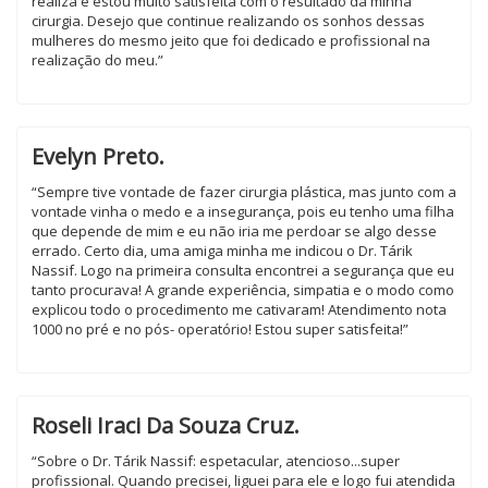
realiza e estou muito satisfeita com o resultado da minha
cirurgia. Desejo que continue realizando os sonhos dessas
mulheres do mesmo jeito que foi dedicado e profissional na
realização do meu.”
Evelyn Preto.
“Sempre tive vontade de fazer cirurgia plástica, mas junto com a
vontade vinha o medo e a insegurança, pois eu tenho uma filha
que depende de mim e eu não iria me perdoar se algo desse
errado. Certo dia, uma amiga minha me indicou o Dr. Tárik
Nassif. Logo na primeira consulta encontrei a segurança que eu
tanto procurava! A grande experiência, simpatia e o modo como
explicou todo o procedimento me cativaram! Atendimento nota
1000 no pré e no pós- operatório! Estou super satisfeita!”
Roseli Iraci Da Souza Cruz.
“Sobre o Dr. Tárik Nassif: espetacular, atencioso...super
profissional. Quando precisei, liguei para ele e logo fui atendida