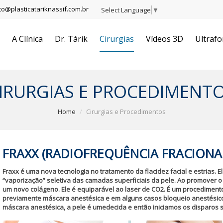
to@plasticatariknassif.com.br
Select Language
▼
A Clínica
Dr. Tárik
Cirurgias
Vídeos 3D
Ultrafo
IRURGIAS E PROCEDIMENT
Home
Cirurgias e Procedimentos
FRAXX (RADIOFREQUÊNCIA FRACIONA
Fraxx é uma nova tecnologia no tratamento da flacidez facial e estrias. E
“vaporização” seletiva das camadas superficiais da pele. Ao promover o
um novo colágeno. Ele é equiparável ao laser de CO2. É um procediment
previamente máscara anestésica e em alguns casos bloqueio anestésico 
máscara anestésica, a pele é umedecida e então iniciamos os disparos s