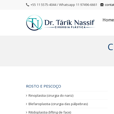
+55 11 5575-4044 / Whatsapp 11 97496-6661
conta
Home
C
Side Navigation
ROSTO E PESCOÇO
Rinoplastia (cirurgia do nariz)
Blefaroplastia (cirurgia das pálpebras)
Ritidoplastia (lifting de face)