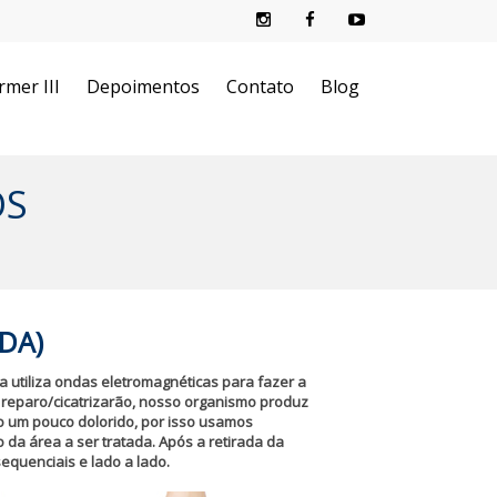
rmer III
Depoimentos
Contato
Blog
OS
DA)
la utiliza ondas eletromagnéticas para fazer a
 reparo/cicatrizarão, nosso organismo produz
o um pouco dolorido, por isso usamos
da área a ser tratada. Após a retirada da
equenciais e lado a lado.