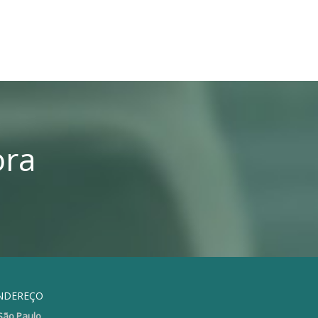
ora
NDEREÇO
São Paulo