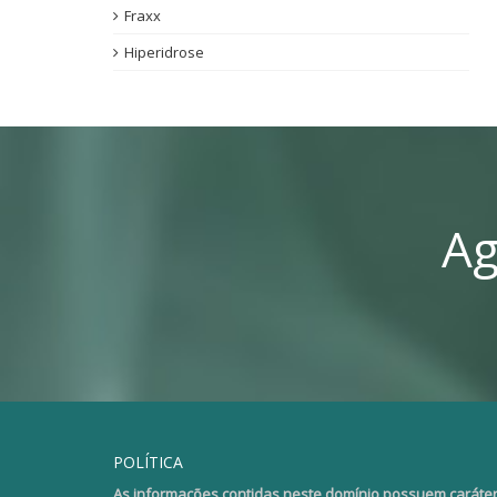
Fraxx
Hiperidrose
Ag
POLÍTICA
As informações contidas neste domínio possuem caráter